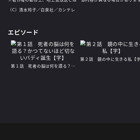
（C）清水玲子／白泉社／カンテレ
エピソード
第２話 鏡の中に生きる私【
第１話 死者の脳は何を語る？かつてないほど切ないバディ誕生【字】