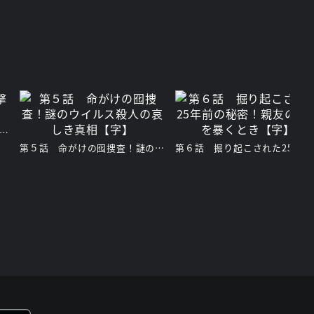
４話 満員電車の目撃者なき殺人！【字】
第５話 命がけの囮捜査！謎のウイルス殺人の哀しき真相【字】
第６話 掘り起こされた25年前の秘密！親友の過去を暴くとき【字】