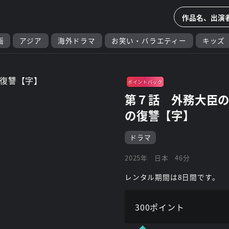
画
アジア
海外ドラマ
お笑い・バラエティー
キッズ
ポイントバック
第７話 外務大臣の
の復讐【字】
ドラマ
2025年
日本
46分
レンタル期間は8日間です。
300ポイント