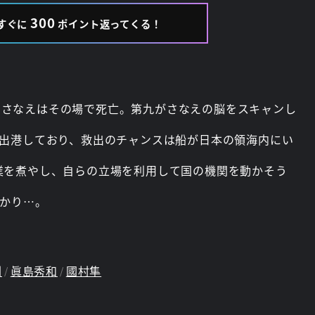
300
すぐに
ポイント返ってくる！
、さなえはその場で死亡。第九がさなえの脳をスキャンし
て出港しており、救出のチャンスは船が日本の領海内にい
業を煮やし、自らの立場を利用して国の機関を動かそう
分かり…。
剛
眞島秀和
國村隼