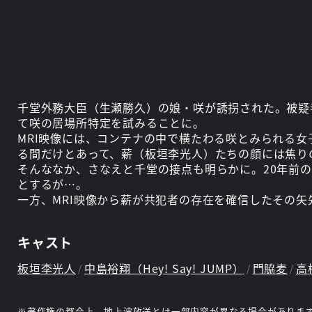
千堂外務大臣（生瀬勝久）の娘・咲が誘拐された。被疑
て咲の居場所特定を試みることに。
MRI映像には、コンテナの中で横たわる咲とみられる
る間だけとあって、薪（板垣李光人）たちの顔には焦り
そんななか、さなえと千堂の接点も明らかに。20年前
とするが…。
一方、MRI映像から薪が共犯者の存在を確信したその
キャスト
板垣李光人
中島裕翔（Hey! Say! JUMP）
門脇麦
高
※著作権の都合上、地上波放送とは一部内容が異なる場合がありま