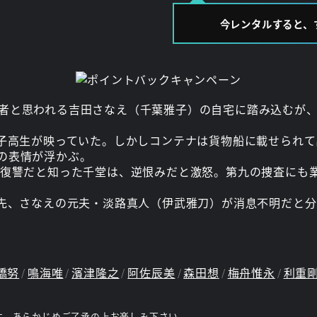
今レンタルすると、
者と思われる吉田さなえ（千葉雅子）の自宅に踏み込むが
女子高生が映っていた。しかしコンテナは貨物船に載せられ
の表情が浮かぶ。
の復讐だと知った千堂は、逆恨みだと激怒。第九の捜査にも
矢先、さなえの元夫・淡路真人（伊武雅刀）が消息不明だと
橋努
鳴海唯
濱津隆之
阿佐辰美
森田想
梅舟惟永
利重
す。あらかじめご了承の上お楽しみ下さい。