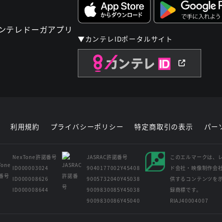
▼カンテレIDポータルサイト
利用規約
プライバシーポリシー
特定商取引の表示
パー
NexTone許諾番号
JASRAC許諾番号
このエルマークは、
ID000003024
9040177002Y45408
ド会社・映像制作会
ID000008626
9005732040Y45038
供するコンテンツを
ID000008644
9009830085Y45038
録商標です。
9009830086Y45040
RIAJ40004007