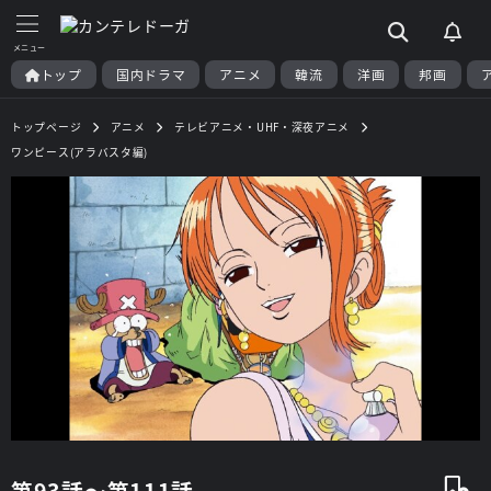
トップ
国内ドラマ
アニメ
韓流
洋画
邦画
トップページ
アニメ
テレビアニメ・UHF・深夜アニメ
ワンピース(アラバスタ編)
第93話～第111話