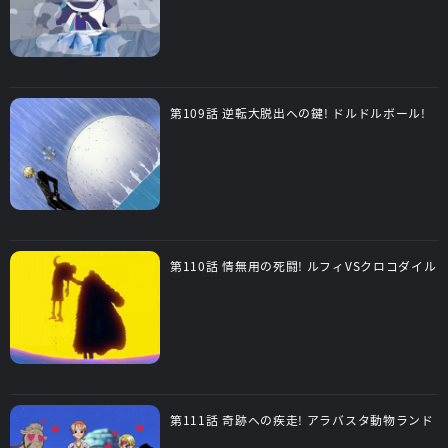
第109話 逆転大脱出への鍵! ドルドルボール!
第110話 情無用の死闘! ルフィVSクロコダイル
第111話 奇跡への疾走! アラバスタ動物ランド