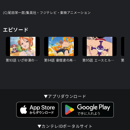
(C)尾田栄一郎/集英社・フジテレビ・東映アニメーション
エピソード
第93話 いざ砂漠の国へ! 雨を呼ぶ粉と反乱軍
第94話 豪傑達の再会! 奴の名は火拳のエース
第95話 エースとルフィ! 熱き想いと兄弟の絆
▼アプリダウンロード
▼カンテレIDポータルサイト