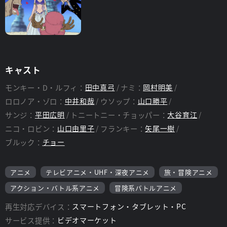
キャスト
モンキー・D・ルフィ：
田中真弓
ナミ：
岡村明美
ロロノア・ゾロ：
中井和哉
ウソップ：
山口勝平
サンジ：
平田広明
トニートニー・チョッパー：
大谷育江
ニコ・ロビン：
山口由里子
フランキー：
矢尾一樹
ブルック：
チョー
アニメ
テレビアニメ・UHF・深夜アニメ
旅・冒険アニメ
アクション・バトル系アニメ
冒険系バトルアニメ
再生対応デバイス：
スマートフォン・タブレット・PC
サービス提供：
ビデオマーケット