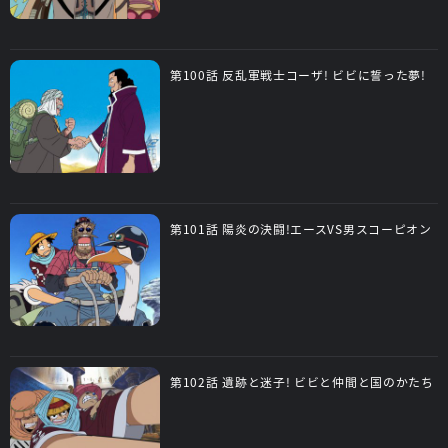
第100話 反乱軍戦士コーザ! ビビに誓った夢!
第101話 陽炎の決闘!エースVS男スコーピオン
第102話 遺跡と迷子! ビビと仲間と国のかたち