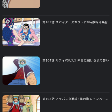
第103話 スパイダーズカフェに8時敵幹部集合
第104話 ルフィVSビビ! 仲間に賭ける涙の誓い
第105話 アラバスタ戦線! 夢の町レインベース