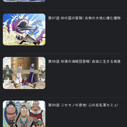
第97話 砂の国の冒険! 炎熱の大地に棲む魔物
第98話 砂漠の海賊団登場! 自由に生きる男達
第99話 ニセモノの意地! 心の反乱軍カミュ!