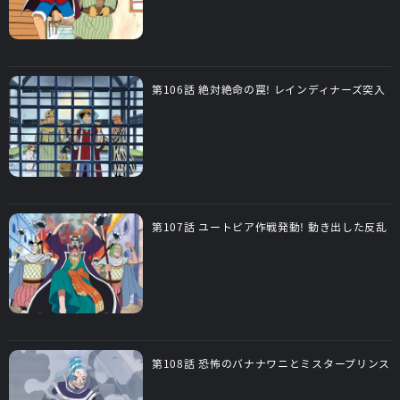
第106話 絶対絶命の罠! レインディナーズ突入
第107話 ユートピア作戦発動! 動き出した反乱
第108話 恐怖のバナナワニとミスタープリンス