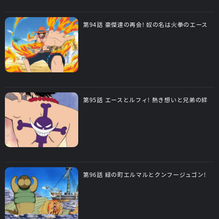
第94話 豪傑達の再会! 奴の名は火拳のエース
第95話 エースとルフィ! 熱き想いと兄弟の絆
第96話 緑の町エルマルとクンフージュゴン!