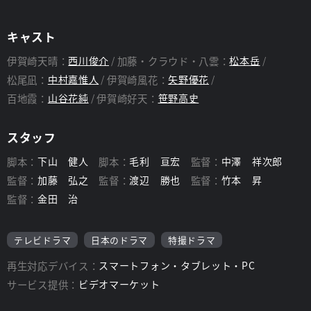
キャスト
伊賀崎天晴：
西川俊介
加藤・クラウド・八雲：
松本岳
松尾凪：
中村嘉惟人
伊賀崎風花：
矢野優花
百地霞：
山谷花純
伊賀崎好天：
笹野高史
スタッフ
脚本：
下山 健人
脚本：
毛利 亘宏
監督：
中澤 祥次郎
監督：
加藤 弘之
監督：
渡辺 勝也
監督：
竹本 昇
監督：
金田 治
テレビドラマ
日本のドラマ
特撮ドラマ
再生対応デバイス：
スマートフォン・タブレット・PC
サービス提供：
ビデオマーケット