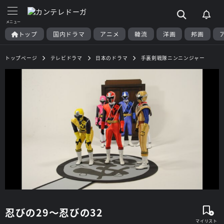
トップ
国内ドラマ
アニメ
韓流
洋画
邦画
トップページ
テレビドラマ
日本のドラマ
手裏剣戦隊ニンニンジャー
忍びの29～忍びの32