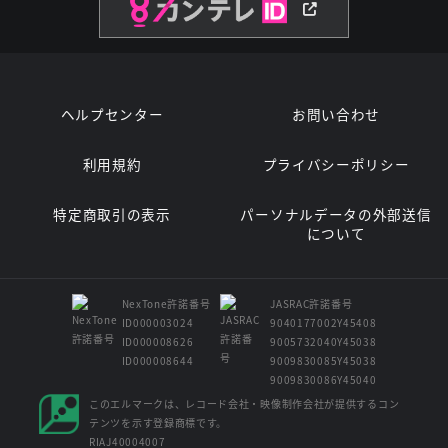
ヘルプセンター
お問い合わせ
利用規約
プライバシーポリシー
特定商取引の表示
パーソナルデータの外部送信
について
NexTone許諾番号
JASRAC許諾番号
ID000003024
9040177002Y45408
ID000008626
9005732040Y45038
ID000008644
9009830085Y45038
9009830086Y45040
このエルマークは、レコード会社・映像制作会社が提供するコン
テンツを示す登録商標です。
RIAJ40004007