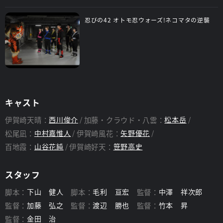
忍びの42 オトモ忍ウォーズ!ネコマタの逆襲
キャスト
伊賀崎天晴：
西川俊介
加藤・クラウド・八雲：
松本岳
松尾凪：
中村嘉惟人
伊賀崎風花：
矢野優花
百地霞：
山谷花純
伊賀崎好天：
笹野高史
スタッフ
脚本：
下山 健人
脚本：
毛利 亘宏
監督：
中澤 祥次郎
監督：
加藤 弘之
監督：
渡辺 勝也
監督：
竹本 昇
監督：
金田 治