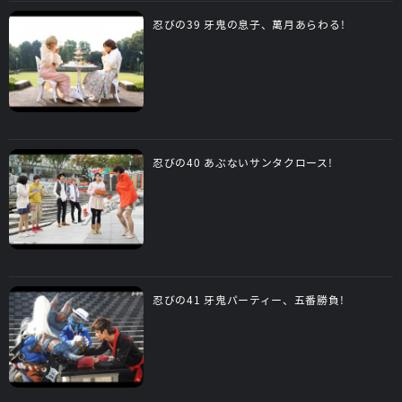
忍びの39 牙鬼の息子、萬月あらわる!
忍びの40 あぶないサンタクロース!
忍びの41 牙鬼パーティー、五番勝負!