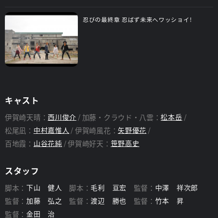
忍びの最終章 忍ばず未来へワッショイ!
キャスト
伊賀崎天晴：
西川俊介
加藤・クラウド・八雲：
松本岳
松尾凪：
中村嘉惟人
伊賀崎風花：
矢野優花
百地霞：
山谷花純
伊賀崎好天：
笹野高史
スタッフ
脚本：
下山 健人
脚本：
毛利 亘宏
監督：
中澤 祥次郎
監督：
加藤 弘之
監督：
渡辺 勝也
監督：
竹本 昇
監督：
金田 治