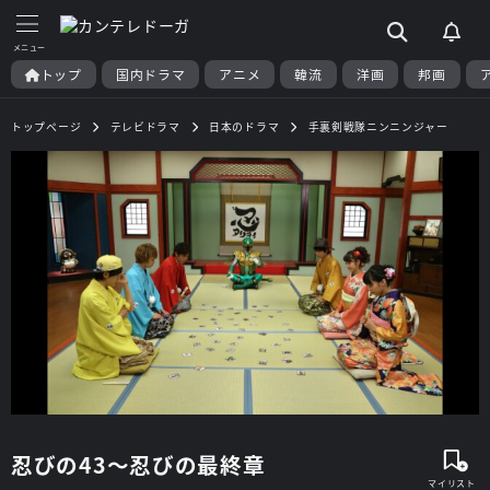
トップ
国内ドラマ
アニメ
韓流
洋画
邦画
トップページ
テレビドラマ
日本のドラマ
手裏剣戦隊ニンニンジャー
忍びの43～忍びの最終章