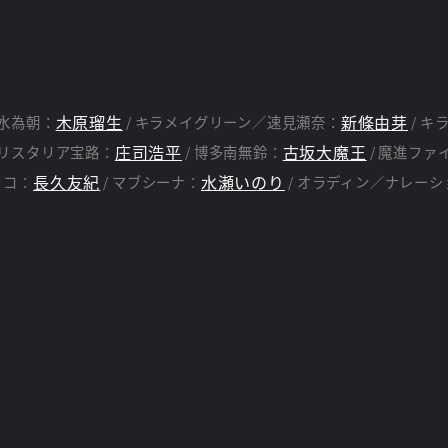
木原瑠生
新條由芽
水為朝：
キラメイグリーン／速見瀬奈：
キ
庄司浩平
古坂大魔王
リスタリア宝路：
博多南無鈴：
魔進ファ
長久友紀
水瀬いのり
リコ：
マブシーナ：
オラディン／ナレーシ