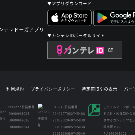
▼アプリダウンロード
▼カンテレIDポータルサイト
利用規約
プライバシーポリシー
特定商取引の表示
パー
NexTone許諾番号
JASRAC許諾番号
このエルマークは、
ID000003024
9040177002Y45408
ド会社・映像制作会
ID000008626
9005732040Y45038
供するコンテンツを
ID000008644
9009830085Y45038
録商標です。
9009830086Y45040
RIAJ40004007