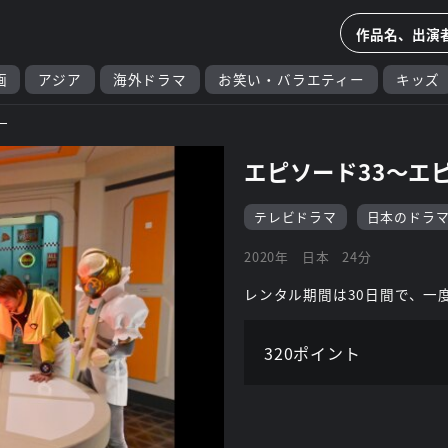
画
アジア
海外ドラマ
お笑い・バラエティー
キッズ
ー
エピソード33～エピ
テレビドラマ
日本のドラ
2020年
日本
24分
レンタル期間は30日間で、一
320ポイント