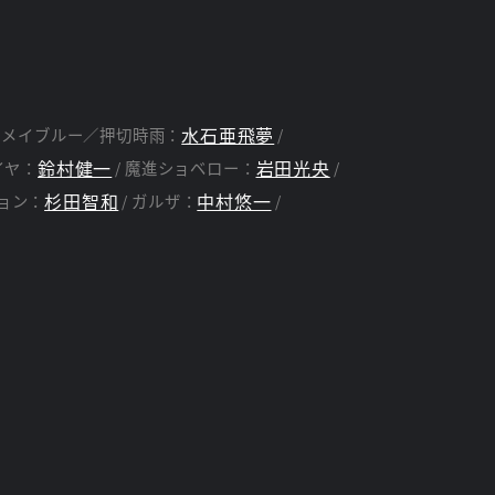
水石亜飛夢
ラメイブルー／押切時雨：
鈴村健一
岩田光央
イヤ：
魔進ショベロー：
杉田智和
中村悠一
ョン：
ガルザ：