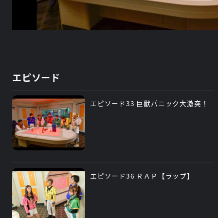
エピソード
エピソード33 巨獣パニック大激突！
エピソード36 ＲＡＰ【ラップ】