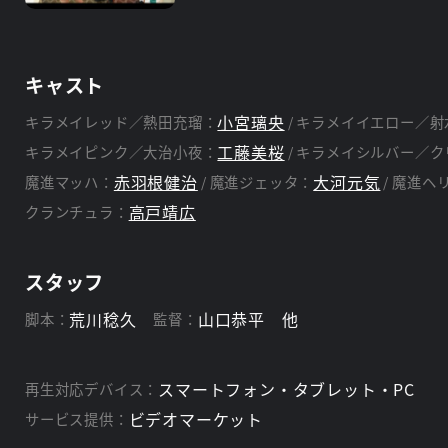
キャスト
小宮璃央
キラメイレッド／熱田充瑠：
キラメイイエロー／射
工藤美桜
キラメイピンク／大治小夜：
キラメイシルバー／ク
赤羽根健治
大河元気
魔進マッハ：
魔進ジェッタ：
魔進ヘ
高戸靖広
クランチュラ：
スタッフ
荒川稔久
山口恭平 他
脚本：
監督：
スマートフォン・タブレット・PC
再生対応デバイス：
ビデオマーケット
サービス提供：