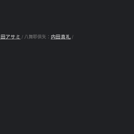
真田アサミ
内田真礼
八舞耶倶矢：