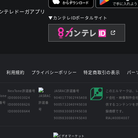
▼カンテレIDポータルサイト
利用規約
プライバシーポリシー
特定商取引の表示
パー
NexTone許諾番号
JASRAC許諾番号
このエルマークは、
ID000003024
9040177002Y45408
ド会社・映像制作会
ID000008626
9005732040Y45038
供するコンテンツを
ID000008644
9009830085Y45038
録商標です。
9009830086Y45040
RIAJ40004007