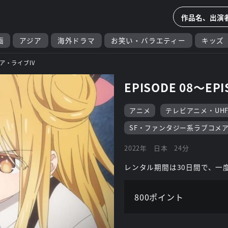
画
アジア
海外ドラマ
お笑い・バラエティー
キッズ
ア・ライブIV
EPISODE 08～EPI
アニメ
テレビアニメ・UH
SF・ファンタジー系ラブコメ
2022年
日本
24分
レンタル期間は30日間で、一
800ポイント