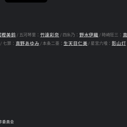
富樫美鈴
竹達彩奈
野水伊織
五河琴里：
四糸乃：
時崎狂三：
真野あゆみ
生天目仁美
影山灯
七罪：
本条二亜：
星宮六喰：
製作委員会