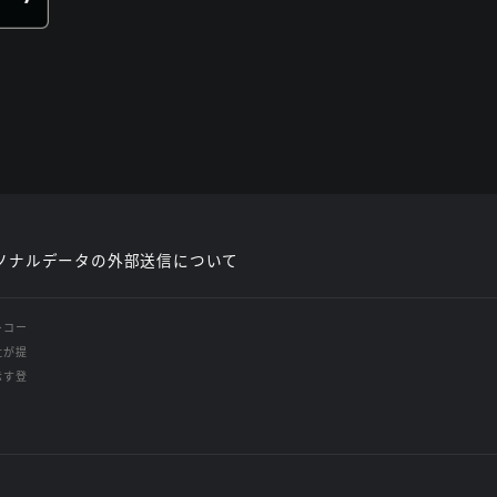
ソナルデータの外部送信について
レコー
社が提
示す登