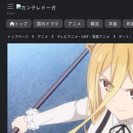
トップ
国内ドラマ
アニメ
韓流
洋画
邦
トップページ
アニメ
テレビアニメ・UHF・深夜アニメ
デート・