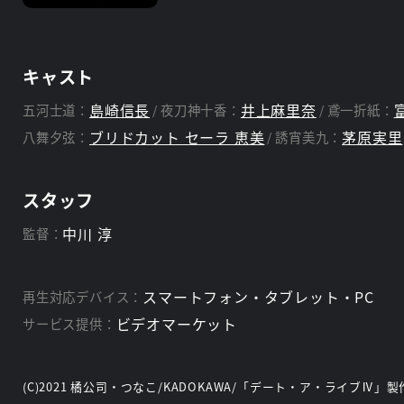
キャスト
島崎信長
井上麻里奈
五河士道：
夜刀神十香：
鳶一折紙：
ブリドカット セーラ 恵美
茅原実里
八舞夕弦：
誘宵美九：
スタッフ
中川 淳
監督：
スマートフォン・タブレット・PC
再生対応デバイス：
ビデオマーケット
サービス提供：
(C)2021 橘公司・つなこ/KADOKAWA/「デート・ア・ライブⅣ」