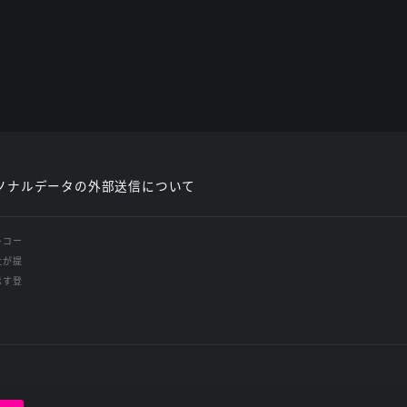
ソナルデータの外部送信について
レコー
社が提
示す登