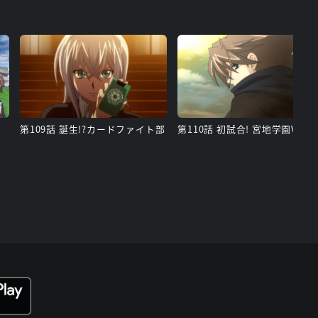
第109話 誕生!?カードファイト部
第110話 初試合! 