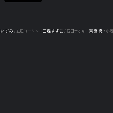
田いずみ
三森すずこ
奈良 徹
立凪コーリン：
石田ナオキ：
小