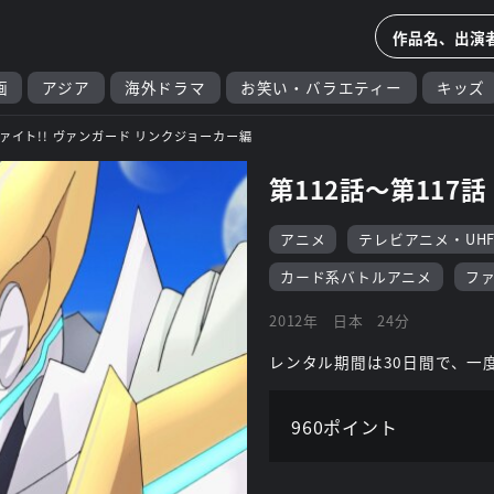
画
アジア
海外ドラマ
お笑い・バラエティー
キッズ
ァイト!! ヴァンガード リンクジョーカー編
第112話～第117話
アニメ
テレビアニメ・UH
カード系バトルアニメ
フ
2012年
日本
24分
レンタル期間は30日間で、一
960ポイント