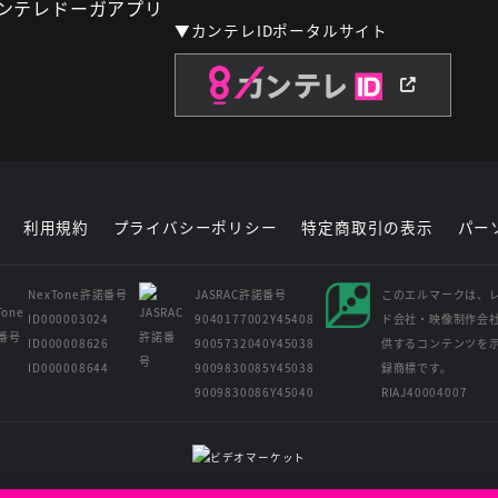
▼カンテレIDポータルサイト
利用規約
プライバシーポリシー
特定商取引の表示
パー
NexTone許諾番号
JASRAC許諾番号
このエルマークは、
ID000003024
9040177002Y45408
ド会社・映像制作会
ID000008626
9005732040Y45038
供するコンテンツを
ID000008644
9009830085Y45038
録商標です。
9009830086Y45040
RIAJ40004007