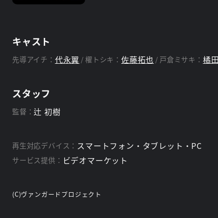
キャスト
代永翼
佐藤拓也
橘
先導アイチ：
櫂トシキ：
戸倉ミサキ：
スタッフ
辻 初樹
監督：
スマートフォン・タブレット・PC
再生対応デバイス：
ビデオマーケット
サービス提供：
(C)ヴァンガードプロジェクト