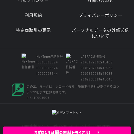
ヘルプセンター
お問い合わせ
利用規約
プライバシーポリシー
特定商取引の表示
パーソナルデータの外部送信
について
NexTone許諾番号
JASRAC許諾番号
ID000003024
9040177002Y45408
ID000008626
9005732040Y45038
ID000008644
9009830085Y45038
9009830086Y45040
このエルマークは、レコード会社・映像制作会社が提供するコン
テンツを示す登録商標です。
RIAJ40004007
Copyright © Kansai Television Co. Ltd. All Rights Reserved.
まずは14日間の無料トライアル!