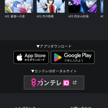
#01 最強への道
#02 月の挑戦
#03 四炎vs封焔
#04
▼アプリダウンロード
▼カンテレIDポータルサイト