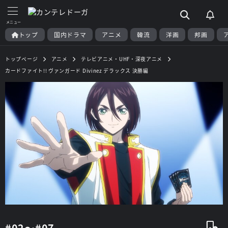
トップ
国内ドラマ
アニメ
韓流
洋画
邦画
トップページ
アニメ
テレビアニメ・UHF・深夜アニメ
カードファイト!! ヴァンガード Divinez デラックス 決勝編
#02～#07