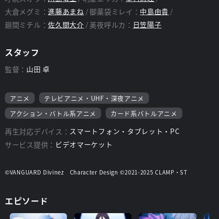
大倉メグミ：
進藤あまね
御薬袋ミレイ：
中島由貴
廻間ミチル：
佐久間大介
美夜呼ルカ：
日笠陽子
スタッフ
監督：
山田 卓
アニメ
テレビアニメ・UHF・深夜アニメ
アクション・バトル系アニメ
カード系バトルアニメ
再生対応デバイス：
スマートフォン・タブレット・PC
サービス提供：
ビデオマーケット
©VANGUARD Divinez Character Design ©2021-2025 CLAMP・ST
エピソード