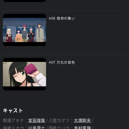
#06 宿命の集い
#07 万化の音色
キャスト
明導アキナ：
宮田俊哉
八雲カゲツ：
大塚剛央
呼続スオウ：
川島零士
明星エリカ：
幸村恵理