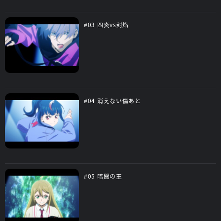
#03 四炎vs封焔
#04 消えない傷あと
#05 暗闇の王