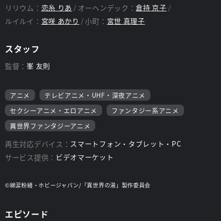
リリウム：
恋糸 りあ
オーヘンデック：
倉持 京子
ルイルイ：
宮咲 あかり
小町：
宮世 真理子
スタッフ
監督：
峯 友則
アニメ
テレビアニメ・UHF・深夜アニメ
セクシーアニメ・エロアニメ
ファンタジー系アニメ
異世界ファンタジーアニメ
再生対応デバイス：
スマートフォン・タブレット・PC
サービス提供：
ビデオマーケット
©綿涙粉緒・ホビージャパン/「異世界の湯」製作委員会
エピソード