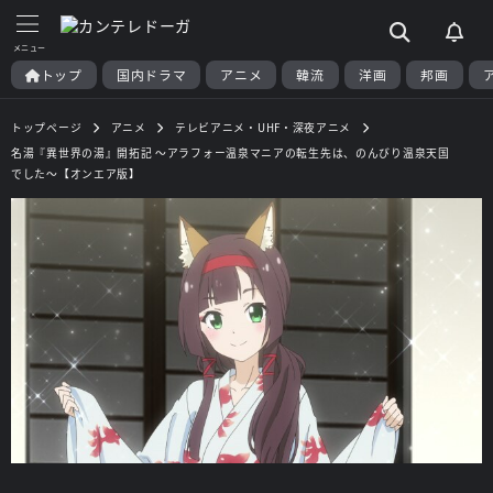
トップ
国内ドラマ
アニメ
韓流
洋画
邦画
トップページ
アニメ
テレビアニメ・UHF・深夜アニメ
名湯『異世界の湯』開拓記 ～アラフォー温泉マニアの転生先は、のんびり温泉天国
でした～【オンエア版】