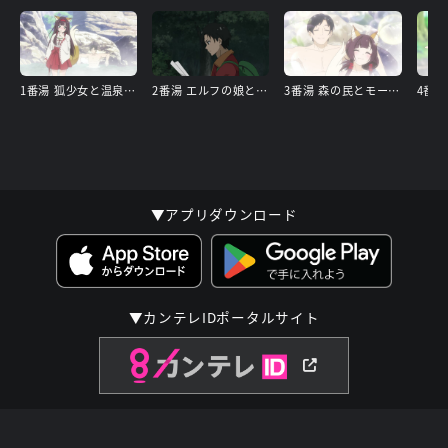
1番湯 狐少女と温泉の作法
2番湯 エルフの娘と作法違反
3番湯 森の民とモール泉
▼アプリダウンロード
▼カンテレIDポータルサイト