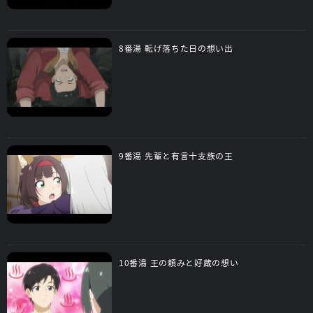
8番湯 転げ落ちた日の想い出
9番湯 先輩と有言十支族の王
10番湯 王の頼みと好蔵の想い