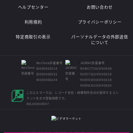
ヘルプセンター
お問い合わせ
利用規約
プライバシーポリシー
特定商取引の表示
パーソナルデータの外部送信
について
NexTone許諾番号
JASRAC許諾番号
ID000003024
9040177002Y45408
ID000008626
9005732040Y45038
ID000008644
9009830085Y45038
9009830086Y45040
このエルマークは、レコード会社・映像制作会社が提供するコン
テンツを示す登録商標です。
RIAJ40004007
Copyright © Kansai Television Co. Ltd. All Rights Reserved.