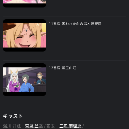
11番湯 呪われた血の湯と蜂蜜酒
12番湯 繭玉山荘
キャスト
湯川 好蔵：
常盤 昌平
繭玉：
三宅 麻理恵