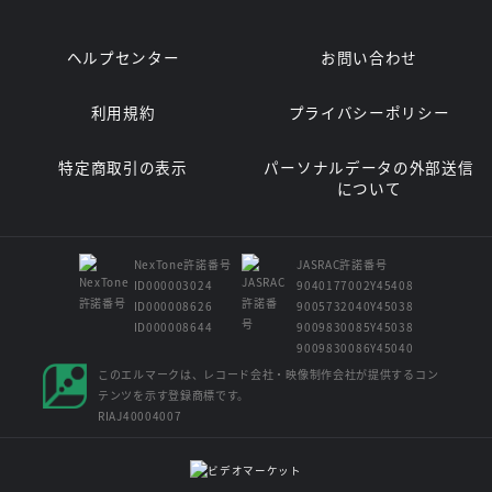
ヘルプセンター
お問い合わせ
利用規約
プライバシーポリシー
特定商取引の表示
パーソナルデータの外部送信
について
NexTone許諾番号
JASRAC許諾番号
ID000003024
9040177002Y45408
ID000008626
9005732040Y45038
ID000008644
9009830085Y45038
9009830086Y45040
このエルマークは、レコード会社・映像制作会社が提供するコン
テンツを示す登録商標です。
RIAJ40004007