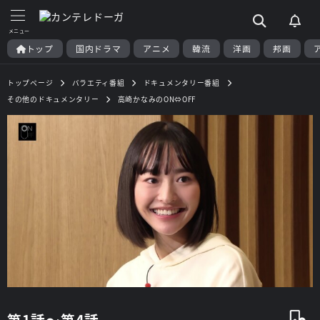
トップ
国内ドラマ
アニメ
韓流
洋画
邦画
トップページ
バラエティ番組
ドキュメンタリー番組
その他のドキュメンタリー
高崎かなみのON⇔OFF
第1話～第4話