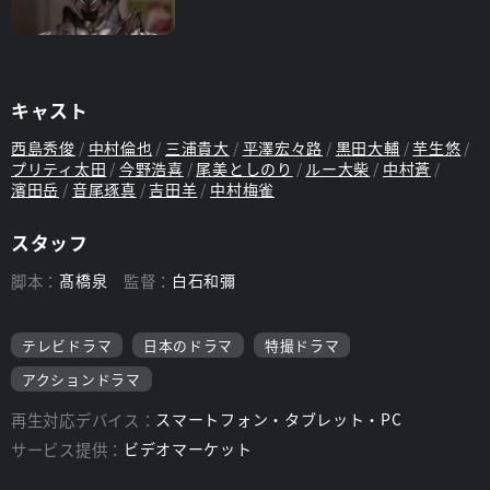
キャスト
西島秀俊
中村倫也
三浦貴大
平澤宏々路
黒田大輔
芋生悠
プリティ太田
今野浩喜
尾美としのり
ルー大柴
中村蒼
濱田岳
音尾琢真
吉田羊
中村梅雀
スタッフ
脚本：
髙橋泉
監督：
白石和彌
テレビドラマ
日本のドラマ
特撮ドラマ
アクションドラマ
再生対応デバイス：
スマートフォン・タブレット・PC
サービス提供：
ビデオマーケット