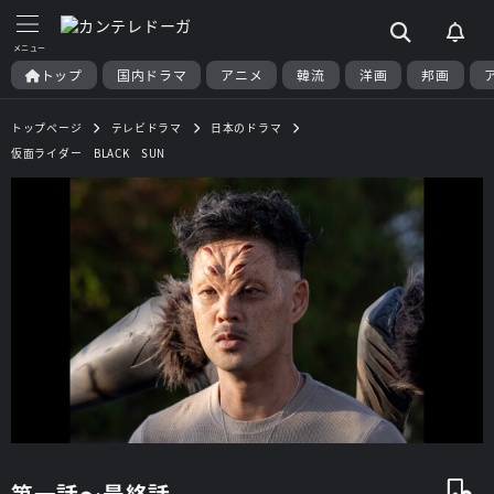
トップ
国内ドラマ
アニメ
韓流
洋画
邦画
トップページ
テレビドラマ
日本のドラマ
仮面ライダー BLACK SUN
第一話～最終話