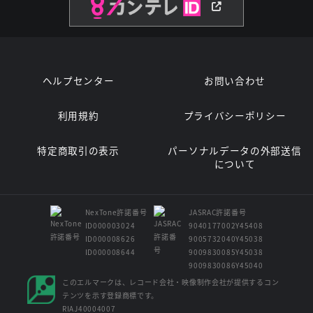
ヘルプセンター
お問い合わせ
利用規約
プライバシーポリシー
特定商取引の表示
パーソナルデータの外部送信
について
NexTone許諾番号
JASRAC許諾番号
ID000003024
9040177002Y45408
ID000008626
9005732040Y45038
ID000008644
9009830085Y45038
9009830086Y45040
このエルマークは、レコード会社・映像制作会社が提供するコン
テンツを示す登録商標です。
RIAJ40004007