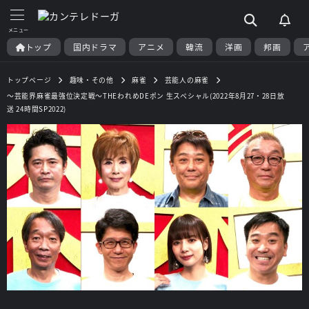
トップ
国内ドラマ
アニメ
韓流
洋画
邦画
トップページ
趣味・その他
麻雀
芸能人の麻雀
～芸能界麻雀最強位決定戦～THEわれめDEポン 生スペシャル(2022年8月27・28日放
送 24時間SP2022)