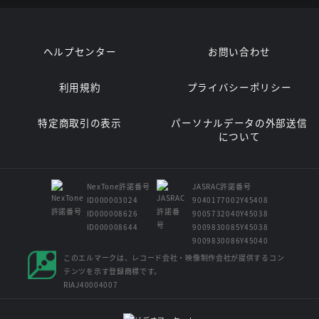
ヘルプセンター
お問い合わせ
利用規約
プライバシーポリシー
特定商取引の表示
パーソナルデータの外部送信
について
NexTone許諾番号
JASRAC許諾番号
ID000003024
9040177002Y45408
ID000008626
9005732040Y45038
ID000008644
9009830085Y45038
9009830086Y45040
このエルマークは、レコード会社・映像制作会社が提供するコン
テンツを示す登録商標です。
RIAJ40004007