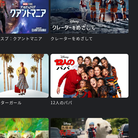
ワスプ：クアントマニア
クレーターをめざして
スターガール
12人のパパ