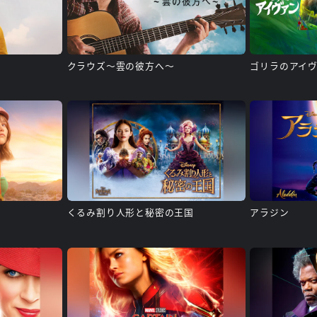
クラウズ～雲の彼方へ～
ゴリラのアイ
くるみ割り人形と秘密の王国
アラジン