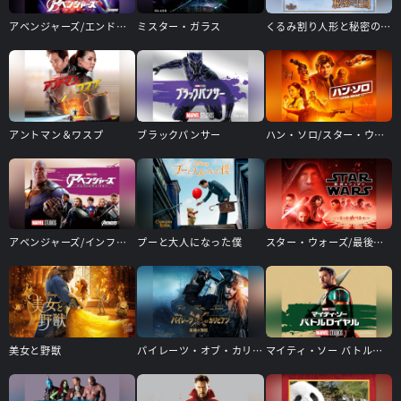
アベンジャーズ/エンドゲーム
ミスター・ガラス
くるみ割り人形と秘密の王国
アントマン＆ワスプ
ブラックパンサー
ハン・ソロ/スター・ウォーズ・ストーリー
アベンジャーズ/インフィニティ・ウォー
プーと大人になった僕
スター・ウォーズ/最後のジェダイ
美女と野獣
パイレーツ・オブ・カリビアン/最後の海賊
マイティ・ソー バトルロイヤル