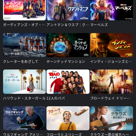
ガーディアンズ・オブ・ギャラクシー：VOLUME 3
アントマン＆ワスプ：クアントマニア
マーベルズ
クレーターをめざして
ホーンテッドマンション
インディ・ジョーンズと運命のダイヤル
ハリウッド・スターガール
12人のパパ
ブロードウェイ ドリーム！
ウルフギャング アメリカン・スターシェフ
フローラとユリシーズ
クラウズ～雲の彼方へ～