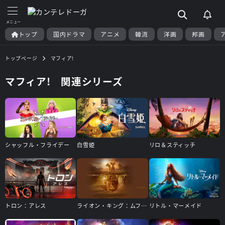
トップ
国内ドラマ
アニメ
韓流
洋画
邦画
トップページ
マフィア!
マフィア! 関連シリーズ
シャッフル・フライデー
白雪姫
リロ＆スティッチ
トロン：アレス
ライオン・キング：ムファサ
リトル・マーメイド