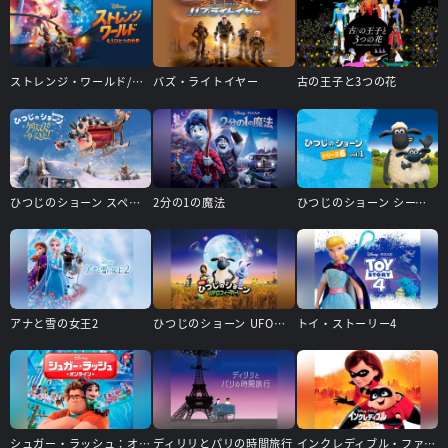
ストレンジ・ワールド/もうひとつの世界
バズ・ライトイヤー
古の王子と3つの花
ひつじのショーン スペシャル クリスマスがやってきた!
2分の1の魔法
ひつじのショーン シーズン6
アナと雪の女王2
ひつじのショーン UFOフィーバー!
トイ・ストーリー4
シュガー・ラッシュ：オンライン
ディリリとパリの時間旅行
インクレディブル・ファミリー