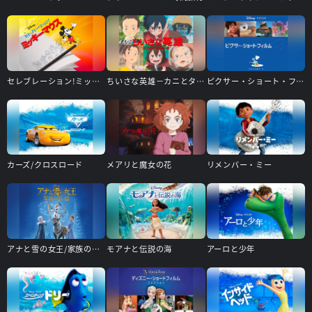
セレブレーション!ミッキーマウス
ちいさな英雄－カニとタマゴと透明人間－
ピクサー・ショート・フィルム Vol.3
カーズ/クロスロード
メアリと魔女の花
リメンバー・ミー
アナと雪の女王/家族の思い出
モアナと伝説の海
アーロと少年