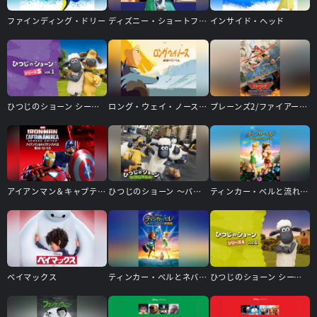
ファインディング・ドリー
ディズニー・ショートフィルム・コレクション
インサイド・ヘッド
ひつじのショーン シーズン5
ロング・ウェイ・ノース 地球のてっぺん
プレーンズ2/ファイアー＆レスキュー
アイアンマン＆キャプテン・アメリカ：真のヒーローたち
ひつじのショーン ～バック・トゥ・ザ・ホーム～
ティンカー・ベルと流れ星の伝説
ベイマックス
ティンカー・ベルとネバーランドの海賊船
ひつじのショーン シーズン4