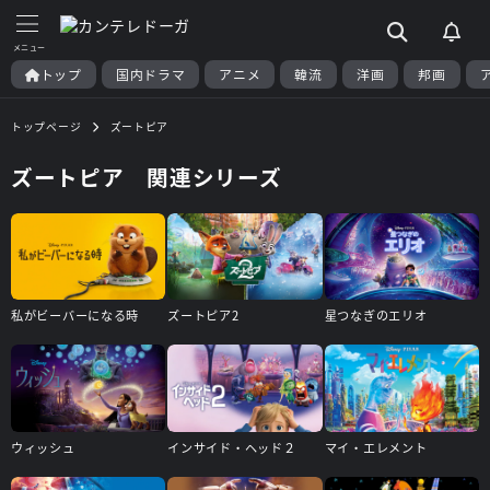
トップ
国内ドラマ
アニメ
韓流
洋画
邦画
トップページ
ズートピア
ズートピア 関連シリーズ
私がビーバーになる時
ズートピア2
星つなぎのエリオ
ウィッシュ
インサイド・ヘッド２
マイ・エレメント