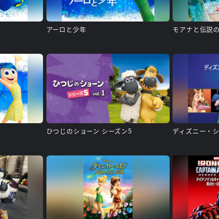
ー
アーロと少年
モアナと伝説
ひつじのショーン シーズン5