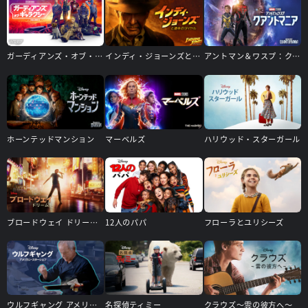
ガーディアンズ・オブ・ギャラクシー：VOLUME 3
インディ・ジョーンズと運命のダイヤル
アントマン＆ワスプ：クアントマニア
ホーンテッドマンション
マーベルズ
ハリウッド・スターガール
ブロードウェイ ドリーム！
12人のパパ
フローラとユリシーズ
ウルフギャング アメリカン・スターシェフ
名探偵ティミー
クラウズ～雲の彼方へ～