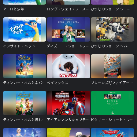
アーロと少年
ロング・ウェイ・ノース 地球のてっぺん
ひつじのショーン シーズン5
インサイド・ヘッド
ディズニー・ショートフィルム・コレクション
ひつじのショーン ～バック・トゥ・ザ・ホーム～
ティンカー・ベルとネバーランドの海賊船
ベイマックス
プレーンズ2/ファイアー＆レスキュー
ティンカー・ベルと流れ星の伝説
アイアンマン＆キャプテン・アメリカ：真のヒーローたち
ピクサー・ショート・フィルム Vol.2