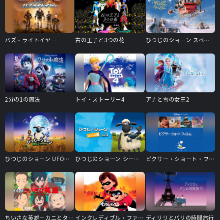
バズ・ライトイヤー
古の王子と3つの花
ひつじのショーン スペシャル クリスマスがやってきた!
2分の1の魔法
トイ・ストーリー4
アナと雪の女王2
ひつじのショーン UFOフィーバー!
ひつじのショーン シーズン6
ピクサー・ショート・フィルム Vol.3
ちいさな英雄－カニとタマゴと透明人間－
インクレディブル・ファミリー
ディリリとパリの時間旅行