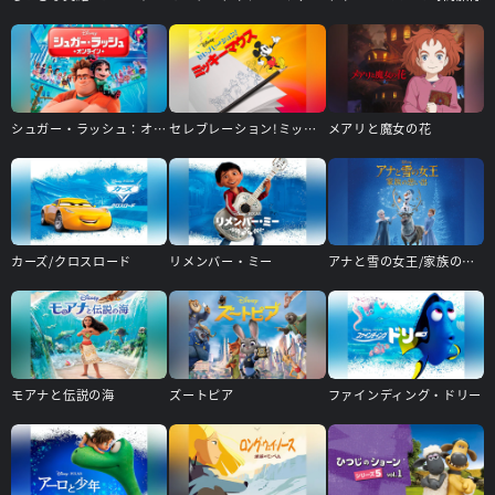
シュガー・ラッシュ：オンライン
セレブレーション!ミッキーマウス
メアリと魔女の花
カーズ/クロスロード
リメンバー・ミー
アナと雪の女王/家族の思い出
モアナと伝説の海
ズートピア
ファインディング・ドリー