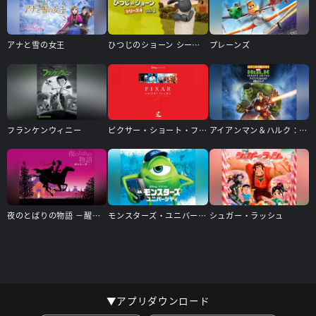
アナと雪の女王
ひつじのショーン シーズン4
プレーンズ
フランケンウィニー
ピクサー・ショート・フィルム Vol.1
アイアンマン＆ハルク：奇跡のタッグ
夜のとばりの物語 －醒めない夢－
モンスターズ・ユニバーシティ
シュガー・ラッシュ
▼アプリダウンロード