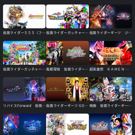
仮面ライダー５５５（ファイズ） ２０ｔｈ パラダイス・リゲインド
仮面ライダーガッチャード ファイナルステージ
仮面ライダーギーツ ジャマト・アウェイキング
仮面ライダーガッチャード ガッチャンコＦＥＳＴＩＶＡＬ！！
風都探偵 仮面ライダースカルの肖像
超英雄祭 ＫＡＭＥＮ ＲＩＤＥＲ×ＳＵＰＥＲ ＳＥＮＴＡＩ ＬＩＶＥ＆ＳＨＯＷ ２０２３
リバイスForward 仮面ライダーライブ＆エビル＆デモンズ
仮面ライダーギーツ GOLDEN DESIRE NIGHT
映画 仮面ライダーギーツ ４人のエースと黒狐