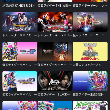
超英雄祭 KAMEN RIDER × SUPER SENTAI LIVE & SHOW 2024
仮面ライダー THE WINTER MOVIE ガッチャード＆ギーツ 最強ケミー★ガッチャ大作戦
仮面ライダーギーツ ファイナルステージ
仮面ライダーリバイス The Mystery
仮面ライダーギーツ×リバイス MOVIEバトルロワイヤル
仮面ライダーオーズ 10th 復活のコアメダル
仮面ライダーリバイス スペシャルイベント
仮面ライダーセイバー 深罪の三重奏
お昼のショッカーさん
仮面ライダーリバイス ファイナルステージ＆番組キャストトークショー
仮面ライダー BLACK SUN
仮面ライダー生誕50周年×スーパー戦隊シリーズ45作品記念 50×45感謝祭 Anniversary LIVE ＆ SHOW DAY2 －KAMEN RIDER－