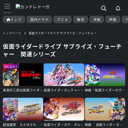
トップ
国内ドラマ
アニメ
韓流
洋画
邦画
トップページ
仮面ライダードライブ サプライズ・フューチャー
仮面ライダードライブ サプライズ・フューチ
ャー 関連シリーズ
無料話あり
東島丹三郎は仮面ライダーになりたい
仮面ライダーガッチャードGRADUATIONS／ホッパー１のはるやすみ
映画『仮面ライダーガヴ お菓子の家の侵略者』
超英雄祭 ＫＡＭＥＮ ＲＩＤＥＲ × ＳＵＰＥＲ ＳＥＮＴＡＩ ＬＩＶＥ ＆ ＳＨＯＷ ２０２５
仮面ライダーガヴ ギルティ・パルフェ
映画 仮面ライダーガッチャード ザ・フューチャー・デイブレイク