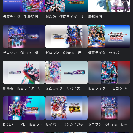
仮面ライダー生誕50周年×スーパー戦隊シリーズ45作品記念 50×45感謝祭 Anniversary LIVE ＆ SHOW DAY1 －SUPER SENTAI－
劇場版 仮面ライダーリバイス バトルファミリア
風都探偵
ゼロワン Others 仮面ライダー滅亡迅雷
ゼロワン Others 仮面ライダーバルカン＆バルキリー
仮面ライダーセイバー ファイナルステージ＆番組キャストトークショー
劇場版 仮面ライダーリバイス
仮面ライダーリバイス
仮面ライダー ビヨンド・ジェネレーションズ
RIDER TIME 仮面ライダーディケイドVSジオウ ディケイド館のデス・ゲーム
セイバー＋ゼンカイジャー スーパーヒーロー戦記
ゼロワン Others 仮面ライダー滅亡迅雷スペシャルイベント