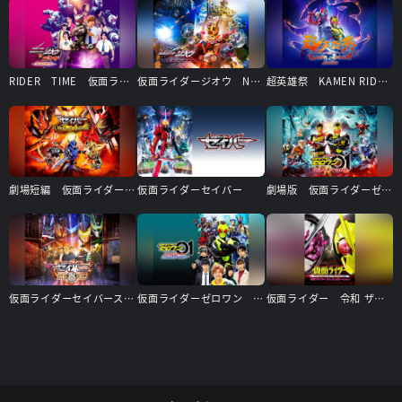
RIDER TIME 仮面ライダーディケイドVSジオウ 7人のジオウ!
仮面ライダージオウ NEXT TIME ゲイツ、マジェスティ
超英雄祭 KAMEN RIDER×SUPER SENTAI LIVE＆SHOW 2020
劇場短編 仮面ライダーセイバー 不死鳥の剣士と破滅の本
仮面ライダーセイバー
劇場版 仮面ライダーゼロワン REAL×TIME
仮面ライダーセイバースピンオフ 剣士列伝
仮面ライダーゼロワン ファイナルステージ＆番組キャストトークショー
仮面ライダー 令和 ザ・ファースト・ジェネレーション