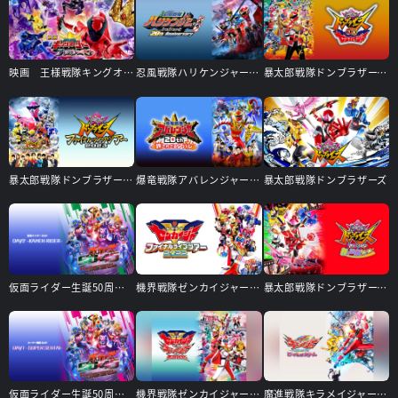
映画 王様戦隊キングオージャー アドベンチャー・ヘブン
忍風戦隊ハリケンジャーでござる! シュシュッと20th Anniversary
暴太郎戦隊ドンブラザーズVSゼンカイジャー
暴太郎戦隊ドンブラザーズ ファイナルライブツアー２０２３
爆竜戦隊アバレンジャー20th 許されざるアバレ
暴太郎戦隊ドンブラザーズ
仮面ライダー生誕50周年×スーパー戦隊シリーズ45作品記念 50×45感謝祭 Anniversary LIVE ＆ SHOW DAY2 －KAMEN RIDER－
機界戦隊ゼンカイジャー ファイナルライブツアー2022
暴太郎戦隊ドンブラザーズ THE MOVIE 新・初恋ヒーロー
仮面ライダー生誕50周年×スーパー戦隊シリーズ45作品記念 50×45感謝祭 Anniversary LIVE ＆ SHOW DAY1 －SUPER SENTAI－
機界戦隊ゼンカイジャーVSキラメイジャーVSセンパイジャー
魔進戦隊キラメイジャー THE MOVIE ビー・バップ・ドリーム