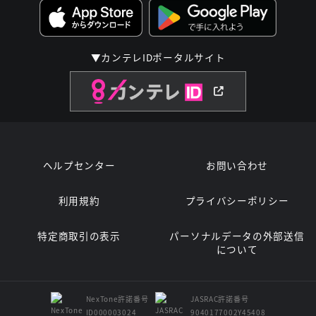
▼カンテレIDポータルサイト
ヘルプセンター
お問い合わせ
利用規約
プライバシーポリシー
特定商取引の表示
パーソナルデータの外部送信
について
NexTone許諾番号
JASRAC許諾番号
ID000003024
9040177002Y45408