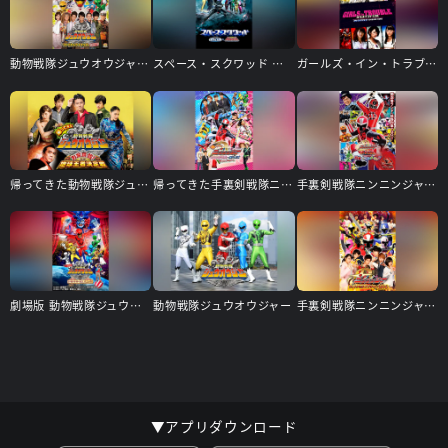
動物戦隊ジュウオウジャー ファイナルライブツアー2017
スペース・スクワッド ギャバンVSデカレンジャー
ガールズ・イン・トラブル スペース・スクワッド EPISODE ZERO
帰ってきた動物戦隊ジュウオウジャー お命頂戴!地球王者決定戦
帰ってきた手裏剣戦隊ニンニンジャー ニンニンガールズVSボーイズ FINAL WARS
手裏剣戦隊ニンニンジャーVSトッキュウジャー THE MOVIE 忍者・イン・ワンダーランド
劇場版 動物戦隊ジュウオウジャー ドキドキサーカスパニック!
動物戦隊ジュウオウジャー
手裏剣戦隊ニンニンジャー ファイナルライブツアー2016
▼アプリダウンロード