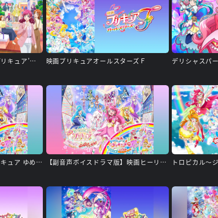
キボウノチカラ～オトナプリキュア’２３～
映画プリキュアオールスターズＦ
デリシャスパ
映画ヒーリングっど♥プリキュア ゆめのまちでキュン！っとGoGo！大変身!!
【副音声ボイスドラマ版】映画ヒーリングっど♥プリキュア ゆめのまちでキュン！っとGoGo！大変身!!
トロピカル～