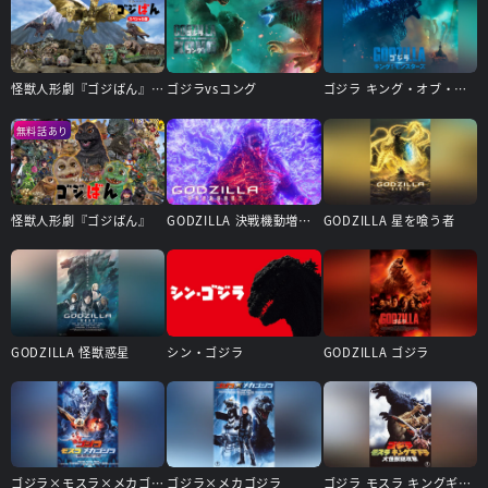
怪獣人形劇『ゴジばん』スペシャル版
ゴジラvsコング
ゴジラ キング・オブ・モンスターズ
無料話あり
怪獣人形劇『ゴジばん』
GODZILLA 決戦機動増殖都市
GODZILLA 星を喰う者
GODZILLA 怪獣惑星
シン・ゴジラ
GODZILLA ゴジラ
ゴジラ×モスラ×メカゴジラ 東京SOS
ゴジラ×メカゴジラ
ゴジラ モスラ キングギドラ 大怪獣総攻撃