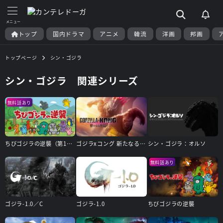
トップ
国内ドラマ
アニメ
韓流
洋画
邦画
トップページ
シン・ゴジラ
シン・ゴジラ 関連シリーズ
無料話あり
ちびゴジラの逆襲（第14話～）
ゴジラxコング 新たなる帝国
シン・ゴジラ：オルソ
無料話あり
ゴジラ-1.0／C
ゴジラ-1.0
ちびゴジラの逆襲