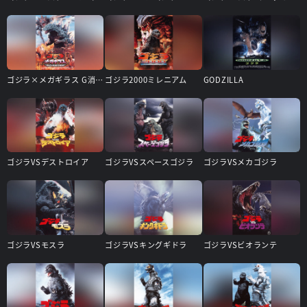
ゴジラ×メガギラス G消滅作戦
ゴジラ2000ミレニアム
GODZILLA
ゴジラVSデストロイア
ゴジラVSスペースゴジラ
ゴジラVSメカゴジラ
ゴジラVSモスラ
ゴジラVSキングギドラ
ゴジラVSビオランテ