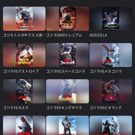
ゴジラ×メガギラス G消滅作戦
ゴジラ2000ミレニアム
GODZILLA
ゴジラVSデストロイア
ゴジラVSスペースゴジラ
ゴジラVSメカゴジラ
ゴジラVSモスラ
ゴジラVSキングギドラ
ゴジラVSビオランテ