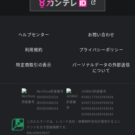
ヘルプセンター
お問い合わせ
利用規約
プライバシーポリシー
特定商取引の表示
パーソナルデータの外部送信
について
NexTone許諾番号
JASRAC許諾番号
ID000003024
9040177002Y45408
ID000008626
9005732040Y45038
ID000008644
9009830085Y45038
9009830086Y45040
このエルマークは、レコード会社・映像制作会社が提供するコン
テンツを示す登録商標です。
RIAJ40004007