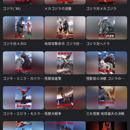
ゴジラ('84)
メカゴジラの逆襲
ゴジラ対メカゴジラ
ゴジラ対メガロ
地球攻撃命令 ゴジラ対ガイガン
ゴジラ対ヘドラ
ゴジラ・ミニラ・ガバラ オール怪獣大進撃
怪獣総進撃
怪獣島の決戦 ゴジラの息子
ゴジラ・エビラ・モスラ 南海の大決闘
怪獣大戦争
三大怪獣 地球最大の決戦