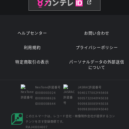
ヘルプセンター
お問い合わせ
利用規約
プライバシーポリシー
特定商取引の表示
パーソナルデータの外部送信
について
NexTone許諾番号
JASRAC許諾番号
ID000003024
9040177002Y45408
ID000008626
9005732040Y45038
ID000008644
9009830085Y45038
9009830086Y45040
このエルマークは、レコード会社・映像制作会社が提供するコン
テンツを示す登録商標です。
RIAJ40004007