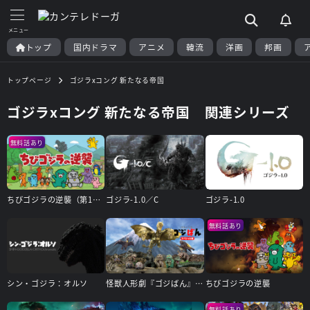
トップ
国内ドラマ
アニメ
韓流
洋画
邦画
トップページ
ゴジラxコング 新たなる帝国
ゴジラxコング 新たなる帝国 関連シリーズ
無料話あり
ちびゴジラの逆襲（第14話～）
ゴジラ-1.0／C
ゴジラ-1.0
無料話あり
シン・ゴジラ：オルソ
怪獣人形劇『ゴジばん』スペシャル版
ちびゴジラの逆襲
無料話あり