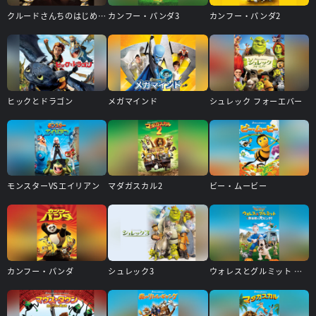
クルードさんちのはじめての冒険
カンフー・パンダ3
カンフー・パンダ2
ヒックとドラゴン
メガマインド
シュレック フォーエバー
モンスターVSエイリアン
マダガスカル2
ビー・ムービー
カンフー・パンダ
シュレック3
ウォレスとグルミット 野菜畑で大ピンチ!