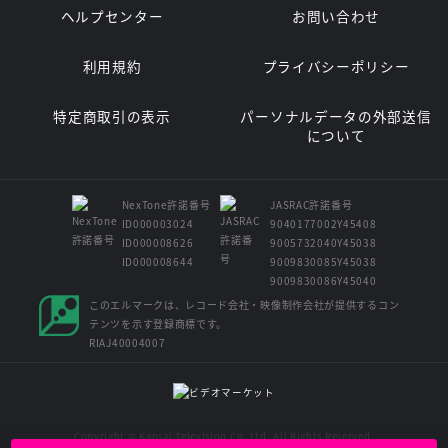
ヘルプセンター
お問い合わせ
利用規約
プライバシーポリシー
特定商取引の表示
パーソナルデータの外部送信
について
NexTone許諾番号
JASRAC許諾番号
ID000003024
9040177002Y45408
ID000008626
9005732040Y45038
ID000008644
9009830085Y45038
9009830086Y45040
このエルマークは、レコード会社・映像制作会社が提供するコン
テンツを示す登録商標です。
RIAJ40004007
Copyright © Kansai Television Co. Ltd. All Rights Reserved.