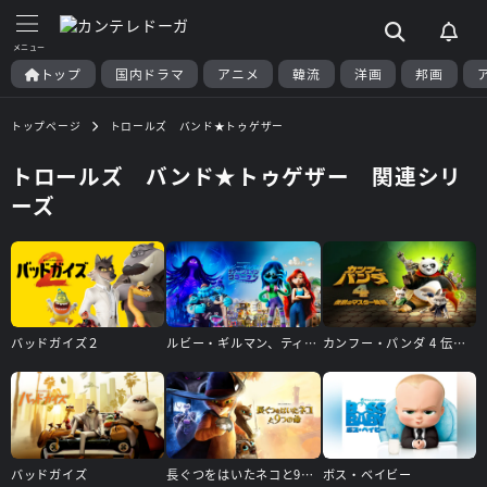
トップ
国内ドラマ
アニメ
韓流
洋画
邦画
トップページ
トロールズ バンド★トゥゲザー
トロールズ バンド★トゥゲザー 関連シリ
ーズ
バッドガイズ２
ルビー・ギルマン、ティーンエイジ・クラーケン
カンフー・パンダ 4 伝説のマスター降臨
バッドガイズ
長ぐつをはいたネコと9つの命
ボス・ベイビー