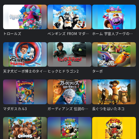
トロールズ
ペンギンズ FROM マダガスカル ザ・ムービー
ホーム 宇宙人ブーヴのゆかいな大冒険
天才犬ピーボ博士のタイムトラベル
ヒックとドラゴン2
ターボ
マダガスカル3
ガーディアンズ 伝説の勇者たち
長ぐつをはいたネコ