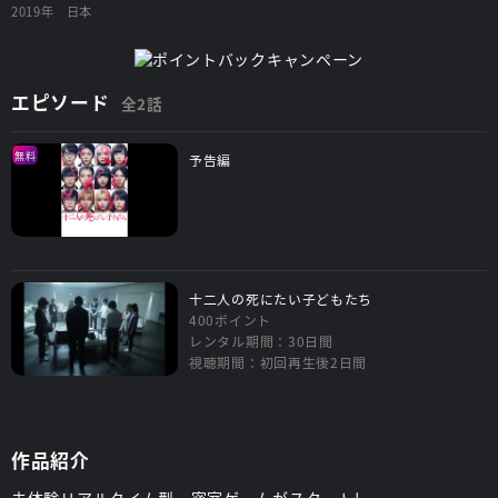
2019年
日本
エピソード
全2話
無料
予告編
十二人の死にたい子どもたち
400ポイント
レンタル期間：30日間
視聴期間：初回再生後2日間
作品紹介