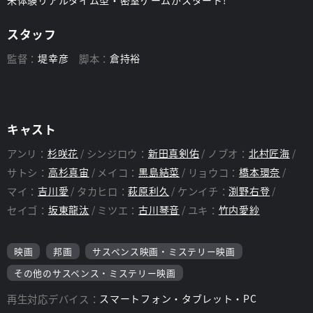
未体験リアルタイム型・密室ゲームがスタート!
スタッフ
監督：
堤幸彦
脚本：
倉持裕
キャスト
アンリ：
杉咲花
シンジロウ：
新田真剣佑
ノブオ：
北村匠海
サトシ：
高杉真宙
メイコ：
黒島結菜
リョウコ：
橋本環奈
マイ：
吉川愛
タカヒロ：
萩原利久
ケンイチ：
渕野右登
セイゴ：
坂東龍汰
ミツエ：
古川琴音
ユキ：
竹内愛紗
映画
邦画
サスペンス映画・ミステリー映画
その他のサスペンス・ミステリー映画
再生対応デバイス：
スマートフォン・タブレット・PC