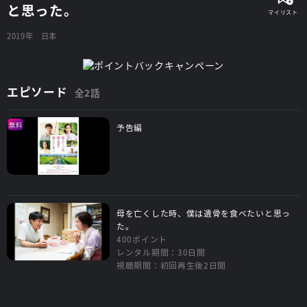
と思った。
2019年
日本
エピソード
全2話
無料
予告編
母を亡くした時、僕は遺骨を食べたいと思っ
た。
400ポイント
レンタル期間：30日間
視聴期間：初回再生後2日間