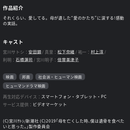
作品紹介
それくらい、愛してる。母が遺した“愛のかたち”に涙する!感動
の実話。
キャスト
宮川サトシ：
安田顕
真里：
松下奈緒
祐一：
村上淳
利明：
石橋蓮司
宮川明子：
倍賞美津子
映画
邦画
社会派・ヒューマン映画
ヒューマンドラマ映画
再生対応デバイス：
スマートフォン・タブレット・PC
サービス提供：
ビデオマーケット
(C)宮川ｻﾄｼ/新潮社 (C)2019｢母を亡くした時､僕は遺骨を食べた
いと思った｡｣製作委員会