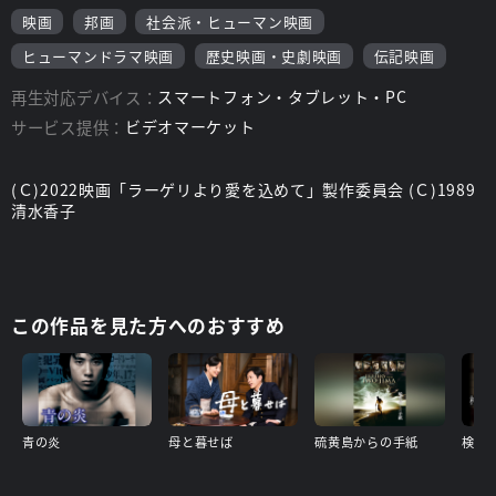
映画
邦画
社会派・ヒューマン映画
ヒューマンドラマ映画
歴史映画・史劇映画
伝記映画
再生対応デバイス：
スマートフォン・タブレット・PC
サービス提供：
ビデオマーケット
(Ｃ)2022映画「ラーゲリより愛を込めて」製作委員会 (Ｃ)1989
清水香子
この作品を見た方へのおすすめ
青の炎
母と暮せば
硫黄島からの手紙
検察