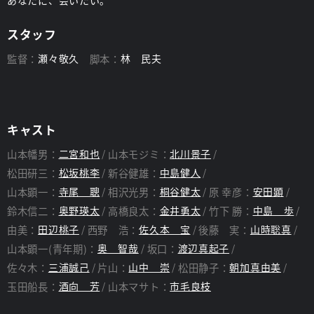
あなたに、会いたい。
スタッフ
監督：
瀬々敬久
脚本：
林 民夫
キャスト
山本幡男：
二宮和也
山本モジミ：
北川景子
松田研三：
松坂桃李
新谷健雄：
中島健人
山本顕一：
寺尾 聰
相沢光男：
桐谷健太
原 幸彦：
安田顕
鈴木信二：
奥野瑛太
高橋良太：
金井勇太
竹下 勝：
中島 歩
由美：
田辺桃子
西野 浩：
佐久本 宝
後藤 実：
山時聡真
山本顕一(青年期)：
奥 智哉
坂口：
渡辺真起子
佐々木：
三浦誠己
片山：
山中 崇
松田静子：
朝加真由美
玉田船長：
酒向 芳
山本マサト：
市毛良枝