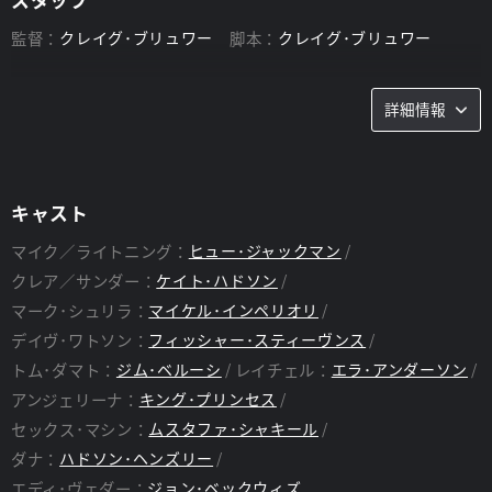
監督：
クレイグ･ブリュワー
脚本：
クレイグ･ブリュワー
詳細情報
キャスト
マイク／ライトニング：
ヒュー･ジャックマン
クレア／サンダー：
ケイト･ハドソン
マーク･シュリラ：
マイケル･インペリオリ
デイヴ･ワトソン：
フィッシャー･スティーヴンス
トム･ダマト：
ジム･ベルーシ
レイチェル：
エラ･アンダーソン
アンジェリーナ：
キング･プリンセス
セックス･マシン：
ムスタファ･シャキール
ダナ：
ハドソン･ヘンズリー
エディ･ヴェダー：
ジョン･ベックウィズ