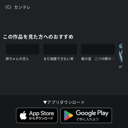
（C）カンテレ
この作品を見た方へのおすすめ
姉ちゃんの恋人
まだ結婚できない男
竜の道 二つの顔の復讐者
#マ
▼アプリダウンロード