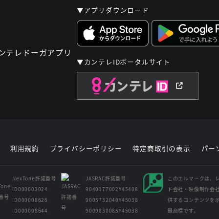
▼アプリダウンロード
▼カンテレIDポータルサイト
利用規約
プライバシーポリシー
特定商取引の表示
パー
NexTone許諾番号
JASRAC許諾番号
このエルマークは、
ID000003024
9040177002Y45408
ド会社・映像制作会
ID000008626
9005732040Y45038
供するコンテンツを
ID000008644
9009830085Y45038
録商標です。