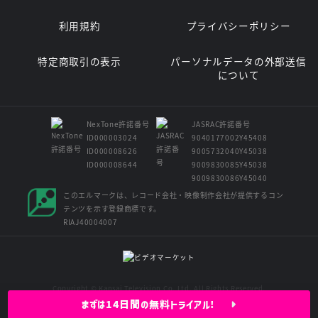
利用規約
プライバシーポリシー
特定商取引の表示
パーソナルデータの外部送信
について
NexTone許諾番号
JASRAC許諾番号
ID000003024
9040177002Y45408
ID000008626
9005732040Y45038
ID000008644
9009830085Y45038
9009830086Y45040
このエルマークは、レコード会社・映像制作会社が提供するコン
テンツを示す登録商標です。
RIAJ40004007
Copyright © Kansai Television Co. Ltd. All Rights Reserved.
まずは14日間の無料トライアル!