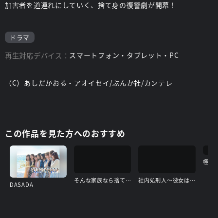
加害者を道連れにしていく、捨て身の復讐劇が開幕！
ドラマ
再生対応デバイス：
スマートフォン・タブレット・PC
（C）あしだかおる・アオイセイ/ぶんか社/カンテレ
この作品を見た方へのおすすめ
極限
そんな家族なら捨てちゃえば？
社内処刑人～彼女は敵を消していく～
DASADA