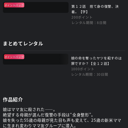
ポイントバック
第１２話 捨て身の復讐、決
着。【字】
200ポイント
レンタル期間：8日間
まとめてレンタル
ポイントバック
娘の命を奪ったヤツを殺すのは
罪ですか？【全１２話】
1000ポイント
レンタル期間：30日間
作品紹介
娘はママ友に殺された――。
絶望する母親が選んだ復讐の手段は“全身整形”。
娘を失った55歳の母親が見た目も声も変えて、25歳の新米ママ
に生まれ変わりママ友グループに潜入。