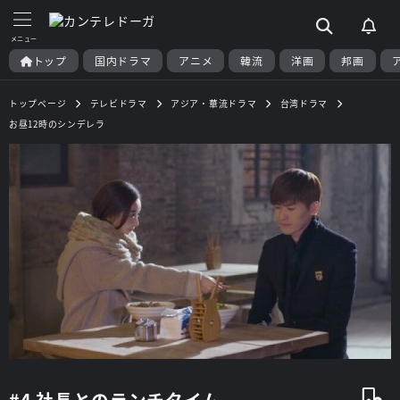
トップ
国内ドラマ
アニメ
韓流
洋画
邦画
トップページ
テレビドラマ
アジア・華流ドラマ
台湾ドラマ
お昼12時のシンデレラ
#4 社長とのランチタイム