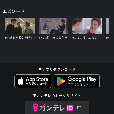
エピソード
#1 献血が運命を開く?
#2 お昼12時のお弁当
#3 淡い憧れのひと
▼アプリダウンロード
▼カンテレIDポータルサイト