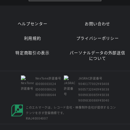
ヘルプセンター
お問い合わせ
利用規約
プライバシーポリシー
特定商取引の表示
パーソナルデータの外部送信
について
NexTone許諾番号
JASRAC許諾番号
ID000003024
9040177002Y45408
ID000008626
9005732040Y45038
ID000008644
9009830085Y45038
9009830086Y45040
このエルマークは、レコード会社・映像制作会社が提供するコン
テンツを示す登録商標です。
RIAJ40004007