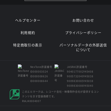
ヘルプセンター
お問い合わせ
利用規約
プライバシーポリシー
特定商取引の表示
パーソナルデータの外部送信
について
NexTone許諾番号
JASRAC許諾番号
ID000003024
9040177002Y45408
ID000008626
9005732040Y45038
ID000008644
9009830085Y45038
9009830086Y45040
このエルマークは、レコード会社・映像制作会社が提供するコン
テンツを示す登録商標です。
RIAJ40004007