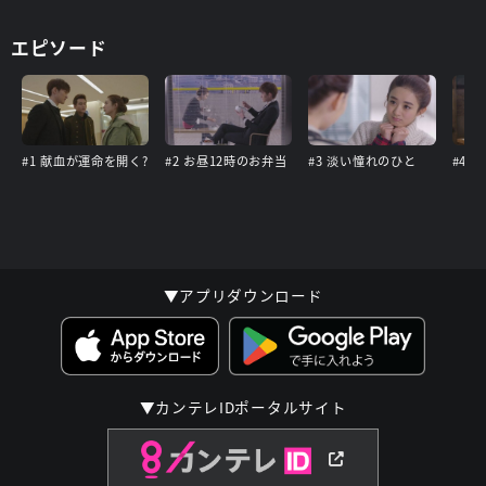
エピソード
#1 献血が運命を開く?
#2 お昼12時のお弁当
#3 淡い憧れのひと
▼アプリダウンロード
▼カンテレIDポータルサイト