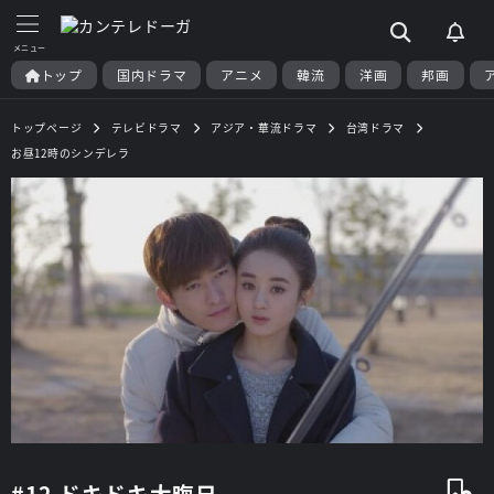
トップ
国内ドラマ
アニメ
韓流
洋画
邦画
トップページ
テレビドラマ
アジア・華流ドラマ
台湾ドラマ
お昼12時のシンデレラ
#12 ドキドキ大晦日