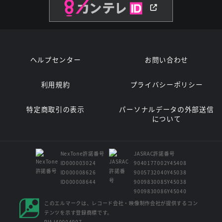
ヘルプセンター
お問い合わせ
利用規約
プライバシーポリシー
特定商取引の表示
パーソナルデータの外部送信
について
NexTone許諾番号
JASRAC許諾番号
ID000003024
9040177002Y45408
ID000008626
9005732040Y45038
ID000008644
9009830085Y45038
9009830086Y45040
このエルマークは、レコード会社・映像制作会社が提供するコン
テンツを示す登録商標です。
RIAJ40004007