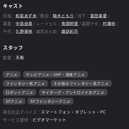
キャスト
灰桜：
和氣あず未
鴉羽：
楠木ともり
月下：
富田美憂
箒星：
中島由貴
レーツェル：
鬼頭明里
遠間ナギ：
村瀬歩
千代：
久野美咲
奥宮おとめ：
諏訪彩花
スタッフ
監督：
天衝
アニメ
テレビアニメ・UHF・深夜アニメ
ファンタジー系アニメ
その他のファンタジー系アニメ
ロボットアニメ
サイボーグ・アンドロイドのアニメ
SFアニメ
SFファンタジーアニメ
再生対応デバイス：
スマートフォン・タブレット・PC
サービス提供：
ビデオマーケット