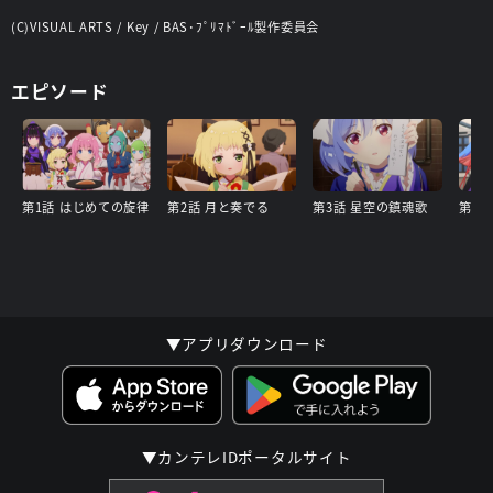
(C)VISUAL ARTS / Key / BAS･ﾌﾟﾘﾏﾄﾞｰﾙ製作委員会
エピソード
第1話 はじめての旋律
第2話 月と奏でる
第3話 星空の鎮魂歌
第4話
▼アプリダウンロード
▼カンテレIDポータルサイト