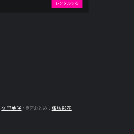
レンタルする
久野美咲
諏訪彩花
：
奥宮おとめ：