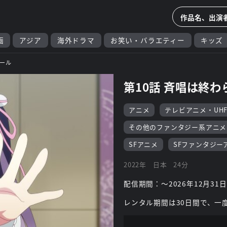
画
アジア
海外ドラマ
お笑い・バラエティー
キッズ
ール
第10話 斉唱は終わ
アニメ
テレビアニメ・UH
その他のファンタジー系アニメ
SFアニメ
SFファンタジー
2022年
日本
24分
配信期間：～2026年12月31日
レンタル期間は30日間で、一