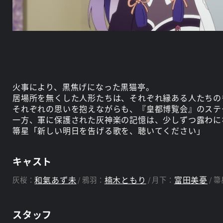
火事により、黒焦げになった黒猫亭。
居場所を無くした人形たちは、それぞれ縁ある人たちの
それぞれの思いを抱えながらも、『皇都博覧会』のステ
一方、軍に保護された灰神楽の記憶は、少しずつ露わに
箒星「新しい明日を告げる歌を、聴いてください」
キャスト
和氣あず未
楠木ともり
富田美憂
灰桜：
鴉羽：
月下：
箒
スタッフ