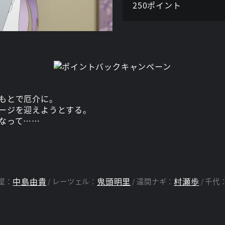
250ポイント
もとで厄介に。
ージを迎えようとする。
なって……
中島由貴
鬼頭明里
村瀬歩
星：
レーツェル：
遠間ナギ：
千代