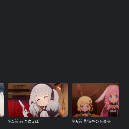
第5話 雨に歌えば
第6話 黒猫亭の音楽会