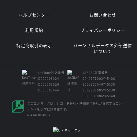
ヘルプセンター
お問い合わせ
利用規約
プライバシーポリシー
特定商取引の表示
パーソナルデータの外部送信
について
NexTone許諾番号
JASRAC許諾番号
ID000003024
9040177002Y45408
ID000008626
9005732040Y45038
ID000008644
9009830085Y45038
9009830086Y45040
このエルマークは、レコード会社・映像制作会社が提供するコン
テンツを示す登録商標です。
RIAJ40004007