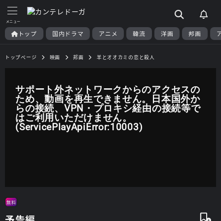
トップ
国内ドラマ
アニメ
韓流
洋画
邦画
トップページ
映画
邦画
羊とオオカミの恋と殺人
サポート外ネットワークからのアクセスの
ため、動画を再生できません。日本国外か
らの接続、VPN・プロキシ経由の接続等で
はご利用いただけません。
(ServicePlayApiError:10003)
無料
予告編