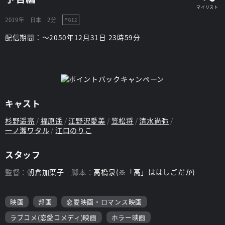
2019年
日本
2分
PG12
配信期間：～2050年12月31日 23時59分
キャスト
杉野遥亮
福原遥
江野沢愛美
笠松将
清水尚弥
一ノ瀬ワタル
江口のりこ
スタッフ
監督：
朝倉加葉子
脚本：
高橋泉(※「高」ははしごだか)
映画
邦画
恋愛映画・ロマンス映画
ラブコメ(恋愛コメディ)映画
ホラー映画