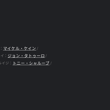
マイケル・ケイン
：
ジョン・タトゥーロ
ーイ：
トニー・シャルーブ
ルイジ：