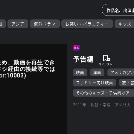
画
アジア
海外ドラマ
お笑い・バラエティー
キッズ
無料
予告編
ため、動画を再生でき
キシ経由の接続等では
映画
洋画
アメリカ(ハ
:10003)
ファミリー向け映画
旅・
その他のキッズ・子供向けアニ
2011年
吹替・字幕
アメリカ