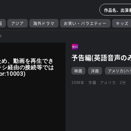
画
アジア
海外ドラマ
お笑い・バラエティー
キッズ
!
無料
予告編(英語音声のみ
ため、動画を再生でき
キシ経由の接続等では
映画
洋画
アメリカ(ハ
:10003)
1998年
字幕
アメリカ
2分