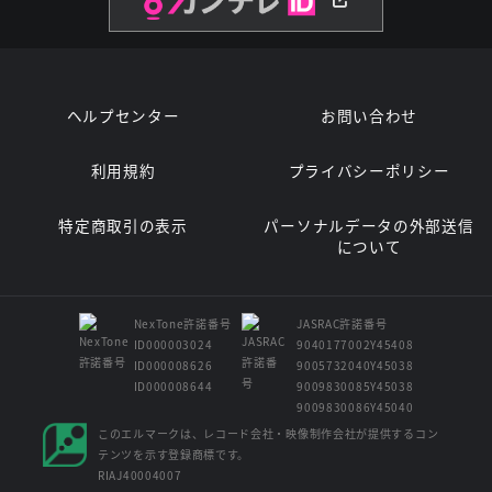
ヘルプセンター
お問い合わせ
利用規約
プライバシーポリシー
特定商取引の表示
パーソナルデータの外部送信
について
NexTone許諾番号
JASRAC許諾番号
ID000003024
9040177002Y45408
ID000008626
9005732040Y45038
ID000008644
9009830085Y45038
9009830086Y45040
このエルマークは、レコード会社・映像制作会社が提供するコン
テンツを示す登録商標です。
RIAJ40004007