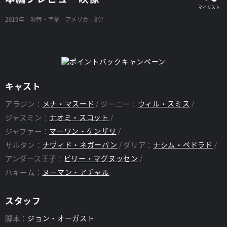
2019年
吹替・字幕
アメリカ
8分
キャスト
アラジン：
メナ・マスード
ジーニー：
ウィル・スミス
ジャスミン：
ナオミ・スコット
ジャファー：
マーワン・ケンザリ
サルタン：
ナヴィド・ネガーバン
ダリア：
ナシム・ペドラド
アンダース王子：
ビリー・マグヌッセン
ハキーム：
ヌーマン・アチャル
スタッフ
脚本：
ジョン・オーガスト