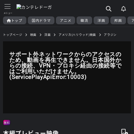
トップ
国内ドラマ
アニメ
韓流
洋画
邦画
トップページ
映画
洋画
アメリカ(ハリウッド)映画
アラジン
サポート外ネットワークからのアクセスの
ため、動画を再生できません。日本国外か
らの接続、VPN・プロキシ経由の接続等で
はご利用いただけません。
(ServicePlayApiError:10003)
無料
本編プレビュー映像