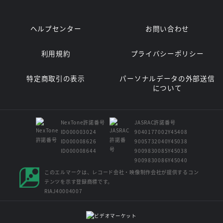
ヘルプセンター
お問い合わせ
利用規約
プライバシーポリシー
特定商取引の表示
パーソナルデータの外部送信
について
NexTone許諾番号
JASRAC許諾番号
ID000003024
9040177002Y45408
ID000008626
9005732040Y45038
ID000008644
9009830085Y45038
9009830086Y45040
このエルマークは、レコード会社・映像制作会社が提供するコン
テンツを示す登録商標です。
RIAJ40004007