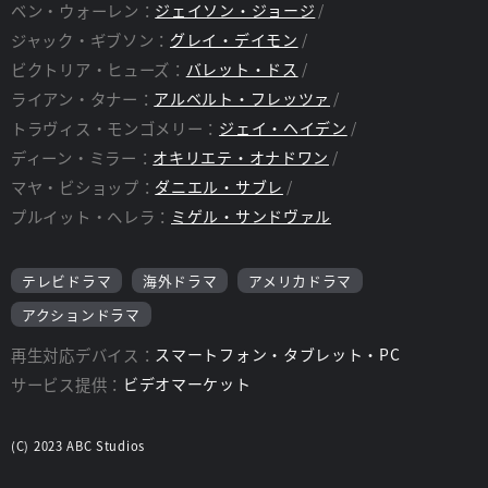
ベン・ウォーレン：
ジェイソン・ジョージ
ジャック・ギブソン：
グレイ・デイモン
ビクトリア・ヒューズ：
バレット・ドス
ライアン・タナー：
アルベルト・フレッツァ
トラヴィス・モンゴメリー：
ジェイ・ヘイデン
ディーン・ミラー：
オキリエテ・オナドワン
マヤ・ビショップ：
ダニエル・サブレ
プルイット・ヘレラ：
ミゲル・サンドヴァル
テレビドラマ
海外ドラマ
アメリカドラマ
アクションドラマ
再生対応デバイス：
スマートフォン・タブレット・PC
サービス提供：
ビデオマーケット
(C) 2023 ABC Studios