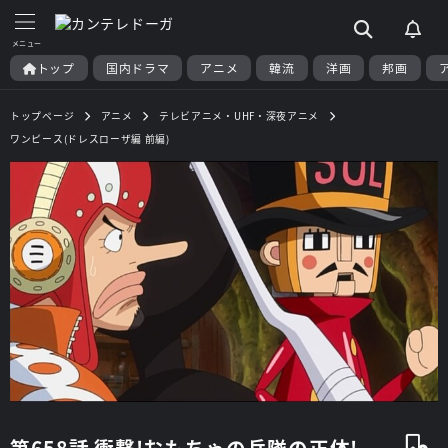
トップ
国内ドラマ
アニメ
韓流
洋画
邦画
トップページ
アニメ
テレビアニメ・UHF・深夜アニメ
ワンピース(ドレスローザ編 前編)
第658話 衝撃!おもちゃの兵隊の正体!