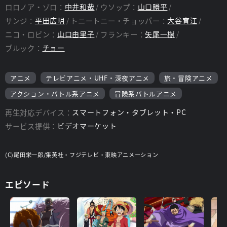
ロロノア・ゾロ：
中井和哉
ウソップ：
山口勝平
サンジ：
平田広明
トニートニー・チョッパー：
大谷育江
ニコ・ロビン：
山口由里子
フランキー：
矢尾一樹
ブルック：
チョー
アニメ
テレビアニメ・UHF・深夜アニメ
旅・冒険アニメ
アクション・バトル系アニメ
冒険系バトルアニメ
再生対応デバイス：
スマートフォン・タブレット・PC
サービス提供：
ビデオマーケット
(C)尾田栄一郎/集英社・フジテレビ・東映アニメーション
エピソード