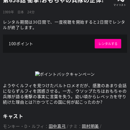
1999年
日本
24分
レンタル期間は30日間で、一度視聴を開始すると2日間でレンタ
ルが終了します。
100ポイント
レンタルする
ようやくルフィを見つけたバルトロメオだが、感激のあまり会話
にならずルフィを困惑させる。一方、ウソップたちはおもちゃの
兵隊が語る衝撃の事実に言葉を失う。幼い頃からレベッカを守り
続けた理由とは?!かつてこの国に何が起こったのか?
キャスト
モンキー・D・ルフィ：
田中真弓
ナミ：
岡村明美