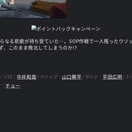
さらなる悲劇が待ち受ていた…。SOP作戦で一人残ったウソ
ず、このまま敗北してしまうのか!?
中井和哉
山口勝平
平田広明
・ゾロ：
ウソップ：
サンジ：
ト
チョー
ク：