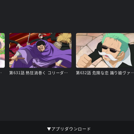
情熱の国ドレスローザ
第631話 熱狂渦巻く コリーダコロシアム
第632話 危険な恋 踊り娘ヴァイオ
▼アプリダウンロード