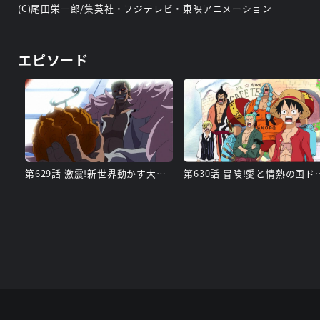
(C)尾田栄一郎/集英社・フジテレビ・東映アニメーション
エピソード
第629話 激震!新世界動かす大ニュース
第630話 冒険!愛と