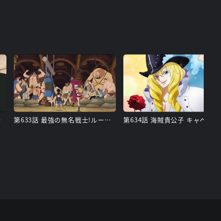
レット
第633話 最強の無名戦士!ルーシー登場
第634話 海賊貴公子 キャベンディッシュ