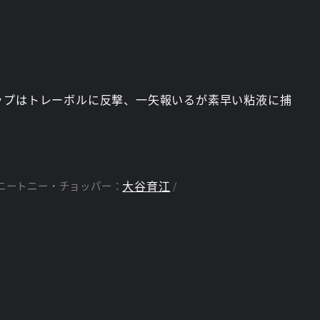
ップはトレーボルに反撃、一矢報いるが素早い粘液に捕
大谷育江
ニートニー・チョッパー：