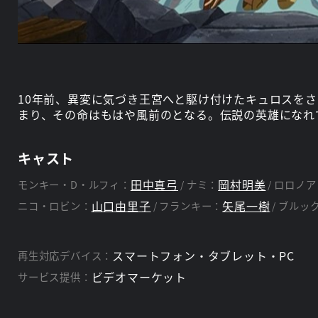
10年前、異変に気づき王宮へと駆け付けたキュロスを
まり、その命はもはや風前のとなる。伝説の英雄になれ
キャスト
田中真弓
岡村明美
モンキー・D・ルフィ：
ナミ：
ロロノア
山口由里子
矢尾一樹
ニコ・ロビン：
フランキー：
ブルッ
スマートフォン・タブレット・PC
再生対応デバイス：
ビデオマーケット
サービス提供：