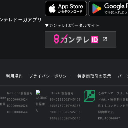
▼カンテレIDポータルサイト
利用規約
プライバシーポリシー
特定商取引の表示
パー
NexTone許諾番号
JASRAC許諾番号
このエルマークは、
ID000003024
9040177002Y45408
ド会社・映像制作会
ID000008626
9005732040Y45038
供するコンテンツを
ID000008644
9009830085Y45038
録商標です。
9009830086Y45040
RIAJ40004007