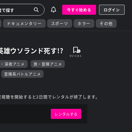
今すぐ始める
ログイン
ドキュメンタリー
スポーツ
ホラー
その他
!英雄ウソランド死す!?
F・深夜アニメ
旅・冒険アニメ
冒険系バトルアニメ
度視聴を開始すると2日間でレンタルが終了します。
レンタルする