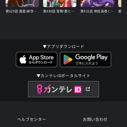
第629話 激震!新世界動かす大ニュース
第630話 冒険!愛と情熱の国ドレスローザ
第631話 熱狂渦巻く コリーダコロシアム
▼アプリダウンロード
▼カンテレIDポータルサイト
ヘルプセンター
お問い合わせ