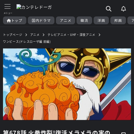
トップ
国内ドラマ
アニメ
韓流
洋画
邦画
トップページ
アニメ
テレビアニメ・UHF・深夜アニメ
ワンピース(ドレスローザ編 前編)
第678話 火拳炸裂!復活メラメラの実の