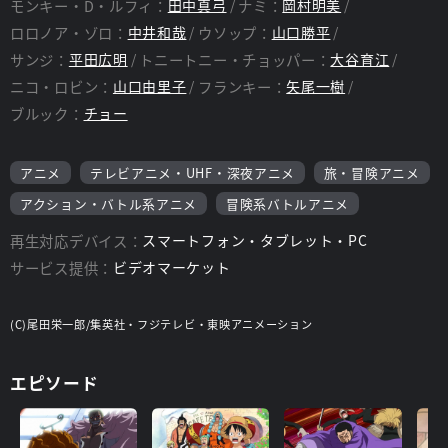
モンキー・D・ルフィ：
田中真弓
ナミ：
岡村明美
ロロノア・ゾロ：
中井和哉
ウソップ：
山口勝平
サンジ：
平田広明
トニートニー・チョッパー：
大谷育江
ニコ・ロビン：
山口由里子
フランキー：
矢尾一樹
ブルック：
チョー
アニメ
テレビアニメ・UHF・深夜アニメ
旅・冒険アニメ
アクション・バトル系アニメ
冒険系バトルアニメ
再生対応デバイス：
スマートフォン・タブレット・PC
サービス提供：
ビデオマーケット
(C)尾田栄一郎/集英社・フジテレビ・東映アニメーション
エピソード