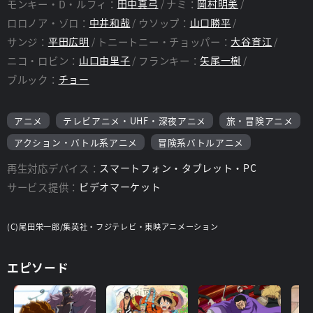
モンキー・D・ルフィ：
田中真弓
ナミ：
岡村明美
ロロノア・ゾロ：
中井和哉
ウソップ：
山口勝平
サンジ：
平田広明
トニートニー・チョッパー：
大谷育江
ニコ・ロビン：
山口由里子
フランキー：
矢尾一樹
ブルック：
チョー
アニメ
テレビアニメ・UHF・深夜アニメ
旅・冒険アニメ
アクション・バトル系アニメ
冒険系バトルアニメ
再生対応デバイス：
スマートフォン・タブレット・PC
サービス提供：
ビデオマーケット
(C)尾田栄一郎/集英社・フジテレビ・東映アニメーション
エピソード