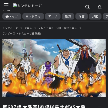
トップ
国内ドラマ
アニメ
韓流
洋画
邦画
トップページ
アニメ
テレビアニメ・UHF・深夜アニメ
ワンピース(ドレスローザ編 前編)
第687話 大激突!参謀総長サボVS大将