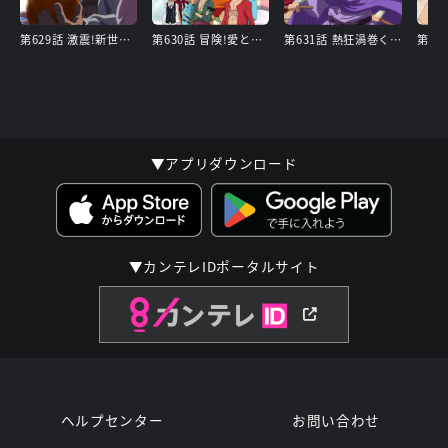
第629話 激震!新世界動かす大ニュース
第630話 冒険!愛と情熱の国ドレスローザ
第631話 熱狂渦巻く コリーダコロシアム
▼アプリダウンロード
▼カンテレIDポータルサイト
ヘルプセンター
お問い合わせ