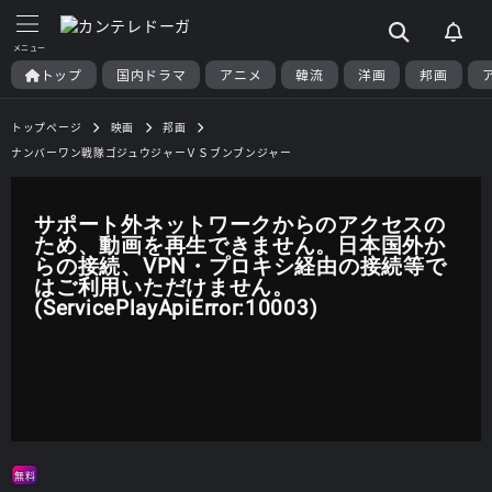
トップ
国内ドラマ
アニメ
韓流
洋画
邦画
トップページ
映画
邦画
ナンバーワン戦隊ゴジュウジャーＶＳブンブンジャー
サポート外ネットワークからのアクセスの
ため、動画を再生できません。日本国外か
らの接続、VPN・プロキシ経由の接続等で
はご利用いただけません。
(ServicePlayApiError:10003)
無料