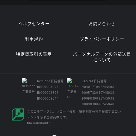
ヘルプセンター
お問い合わせ
利用規約
プライバシーポリシー
特定商取引の表示
パーソナルデータの外部送信
について
NexTone許諾番号
JASRAC許諾番号
ID000003024
9040177002Y45408
ID000008626
9005732040Y45038
ID000008644
9009830085Y45038
9009830086Y45040
このエルマークは、レコード会社・映像制作会社が提供するコン
テンツを示す登録商標です。
RIAJ40004007