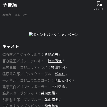
予告編
2026年
日本
1分
キャスト
遠野吠／ゴジュウウルフ：
冬野心央
百夜陸王／ゴジュウレオン：
鈴木秀脩
暴神竜儀／ゴジュウティラノ：
神田聖司
猛原禽次郎／ゴジュウイーグル：
松本仁
一河角乃／ゴジュウユニコーン：
志田こはく
熊手真白／ゴジュウポーラー：
木村魁希
範道大也／ブンレッド：
井内悠陽
鳴田射士郎／ブンブルー：
葉山侑樹
志布戸未来／ブンピンク：
鈴木美羽