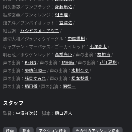
阿久瀬錠／ブンブラック：
齋藤璃佑
振騎玄蕃／ブンオレンジ：
相馬理
焔先斗／ブンバイオレット：
宮澤佑
細武調：
ハシヤスメ・アツコ
風切大和／ジュウオウイーグル：
中尾暢樹
キャプテン・マーベラス／ゴ―カイレッド：
小澤亮太
明石暁／ボウケンレッド：
高橋光臣
声の出演：
梶裕貴
声の出演：
KENN
声の出演：
駒田航
声の出演：
花江夏樹
声の出演：
諏訪部順一
声の出演：
水樹奈々
声の出演：
諸星すみれ
声の出演：
松本梨香
声の出演：
稲田徹
声の出演：
関智一
スタッフ
監督：
中澤祥次郎
脚本：
樋口達人
映画
邦画
アクション映画
その他のアクション映画